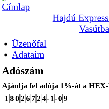
Hajdú Express
Vasútba
Üzenőfal
Adataim
Adószám
Ajánlja fel adója 1%-át a HEX
1
8
0
2
6
7
2
4
-
1
-
0
9