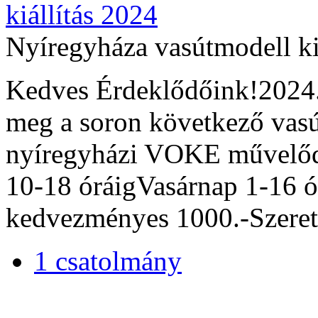
Nyíregyháza vasútmodell ki
Kedves Érdeklődőink!2024.
meg a soron következő vasú
nyíregyházi VOKE művelődé
10-18 óráigVasárnap 1-16 ó
kedvezményes 1000.-Szerete
1 csatolmány