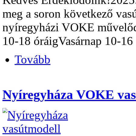
meg a soron következő vasú
nyíregyházi VOKE művelődé
10-18 óráigVasárnap 10-16 
Tovább
Nyíregyháza VOKE vasú