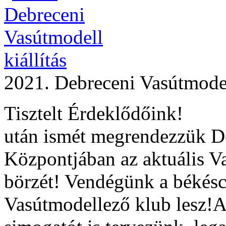
2021. Debreceni Vasútmodell
Tisztelt Érdeklőd
után ismét megrendezzük D
Központjában az aktuális Va
börzét! Vendégünk a békés
Vasútmodellező klub lesz!