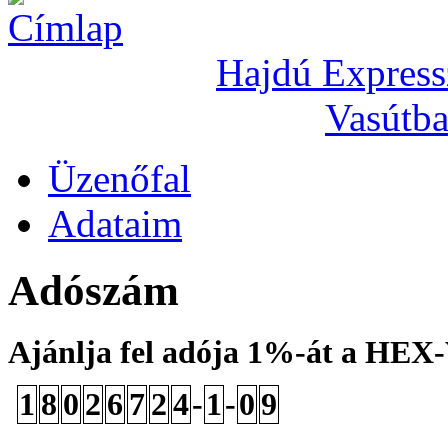
Hajdú Express
Vasútba
Üzenőfal
Adataim
Adószám
Ajánlja fel adója 1%-át a HEX
1
8
0
2
6
7
2
4
-
1
-
0
9