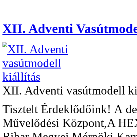
XII. Adventi Vasútmodel
XII. Adventi vasútmodell ki
Tisztelt Érdeklődőink! A d
Művelődési Központ,A HEX
Bihar Megyei Mérnöki Ka