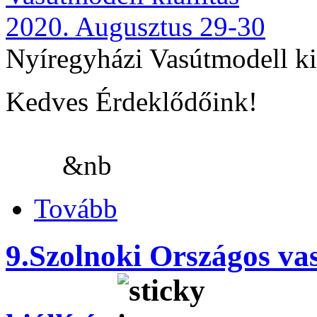
Nyíregyházi Vasútmodell ki
Kedves Ér
&nb
Tovább
9.Szolnoki Országos vas