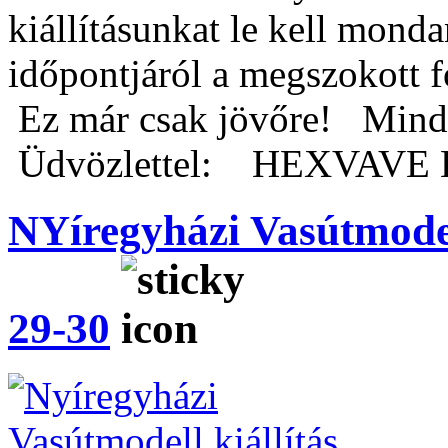
kiállításunkat le kell mond
időpontjáról a megszokott 
Ez már csak jövőre! Minde
Üdvözlettel: HEXVAVE E
NYíregyházi Vasútmodel
29-30