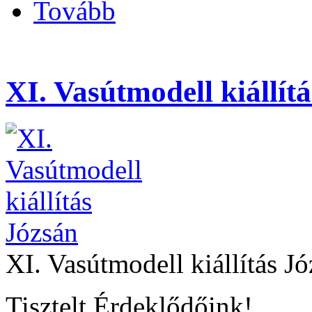
Tovább
XI. Vasútmodell kiállít
XI. Vasútmodell kiállítás J
Tisztelt É