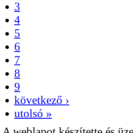
3
4
5
6
7
8
9
következő ›
utolsó »
A weblapot készítette és