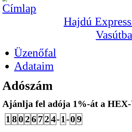
Hajdú Express
Vasútba
Üzenőfal
Adataim
Adószám
Ajánlja fel adója 1%-át a HEX
1
8
0
2
6
7
2
4
-
1
-
0
9