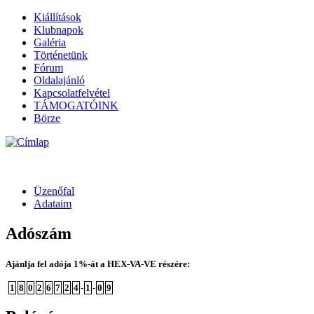
Kiállítások
Klubnapok
Galéria
Történetünk
Fórum
Oldalajánló
Kapcsolatfelvétel
TÁMOGATÓINK
Börze
Üzenőfal
Adataim
Adószám
Ajánlja fel adója 1%-át a HEX-VA-VE részére:
1
8
0
2
6
7
2
4
-
1
-
0
9