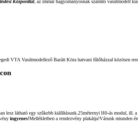
lődési Központtal
, az immár hagyományosnak számító vasútmodell kiáll
gedi VTA Vasútmodellező Baráti Köra hatvani fűtőházzal közösen rend
n lesz látható egy szűkebb kiállításunk.25méternyi H0-ás modul, ill
zvény
ingyenes
!Mellékletben a rendezvény plakátja!Várunk 