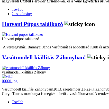
nagyváradi
Clubul Feroviar Crisana-val
, és a
Voke Egyetértés Műve
Tovább
2 csatolmány
Hatvani Púpos találkozó
Hatvani púpos találkozó
A veresegyházi Baranyai János Vasútbarát és Modellező Klub és asze
Vasútmodell kiállítás Záhonyban!
vasútmodell kiállítás Záhony
Vasútmodell kiállítás Záhonyban!2013. szeptember 21-22-ig Záhonyba
Cargo Taurus mozdonya is megtekinthető a vasútállomáson!A rende
Tovább