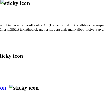
n
ban. Debrecen Simonffy utca 21. (Halközön túl) A kiállításon szerepel
ráma kiállítást tekinthetnek meg a klubtagjaink munkáiból, illetve a gyű
son!