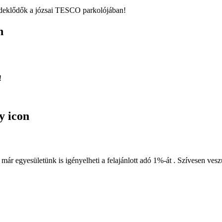
 érdeklődők a józsai TESCO parkolójában!
!
l már egyesületünk is igényelheti a felajánlott adó 1%-át . Szívesen ve