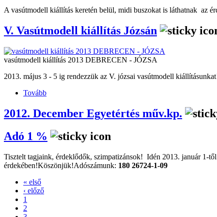
A vasútmodell kiállítás keretén belül, midi buszokat is láthatnak az
V. Vasútmodell kiállítás Józsán
vasútmodell kiállítás 2013 DEBRECEN - JÓZSA
2013. május 3 - 5 ig rendezzük az V. józsai vasútmodell kiállításunkat
Tovább
2012. December Egyetértés műv.kp.
Adó 1 %
Tisztelt tagjaink, érdeklődők, szimpatizánsok! Idén 2013. január 1-tő
érdekében!Köszönjük!Adószámunk:
180 26724-1-09
« első
‹ előző
1
2
3