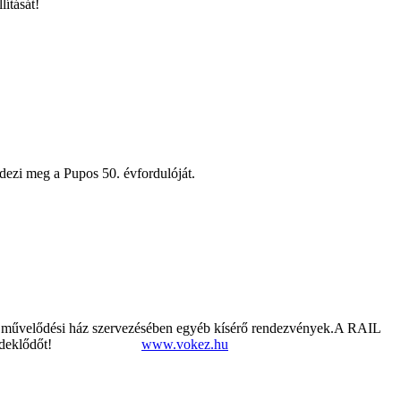
ítását!
ezi meg a Pupos 50. évfordulóját.
. a művelődési ház szervezésében egyéb kísérő rendezvények.A RAIL
miunden érdeklődőt!
www.vokez.hu