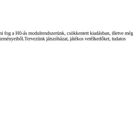
ni fog a H0-ás modulrendszerünk, csökkentett kiadásban, illetve még
jteményeiből.Tervezünk játszóházat, játékos vetélkedőket, tudatos