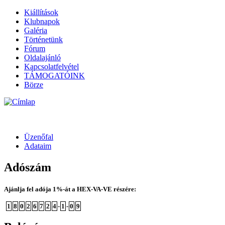
Kiállítások
Klubnapok
Galéria
Történetünk
Fórum
Oldalajánló
Kapcsolatfelvétel
TÁMOGATÓINK
Börze
Üzenőfal
Adataim
Adószám
Ajánlja fel adója 1%-át a HEX-VA-VE részére:
1
8
0
2
6
7
2
4
-
1
-
0
9