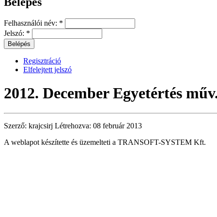
Belépés
Felhasználói név:
*
Jelszó:
*
Regisztráció
Elfelejtett jelszó
2012. December Egyetértés műv
Szerző:
krajcsirj
Létrehozva:
08 február 2013
A weblapot készítette és üzemelteti a TRANSOFT-SYSTEM Kft.