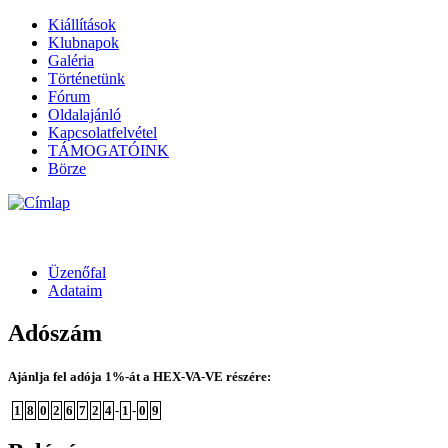
Kiállítások
Klubnapok
Galéria
Történetünk
Fórum
Oldalajánló
Kapcsolatfelvétel
TÁMOGATÓINK
Börze
Üzenőfal
Adataim
Adószám
Ajánlja fel adója 1%-át a HEX-VA-VE részére:
1
8
0
2
6
7
2
4
-
1
-
0
9