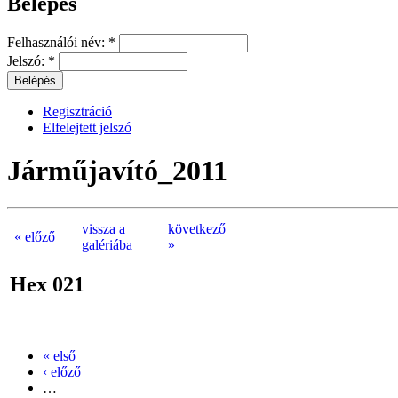
Belépés
Felhasználói név:
*
Jelszó:
*
Regisztráció
Elfelejtett jelszó
Járműjavító_2011
vissza a
következő
« előző
galériába
»
Hex 021
« első
‹ előző
…