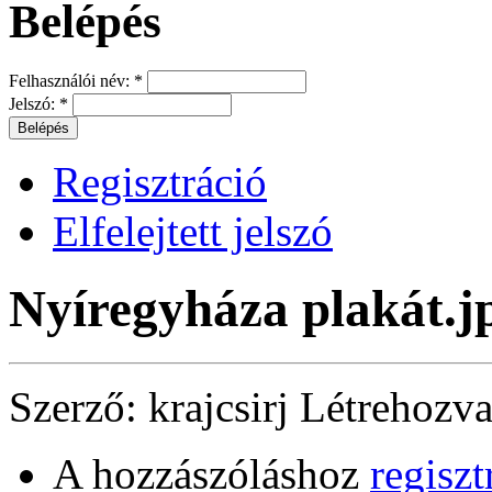
Belépés
Felhasználói név:
*
Jelszó:
*
Regisztráció
Elfelejtett jelszó
Nyíregyháza plakát.j
Szerző:
krajcsirj
Létrehozv
A hozzászóláshoz
regiszt