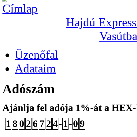
Hajdú Express
Vasútba
Üzenőfal
Adataim
Adószám
Ajánlja fel adója 1%-át a HEX
1
8
0
2
6
7
2
4
-
1
-
0
9