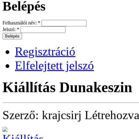
Belépés
Felhasználói név:
*
Jelszó:
*
Regisztráció
Elfelejtett jelszó
Kiállítás Dunakeszin
Szerző:
krajcsirj
Létrehozv