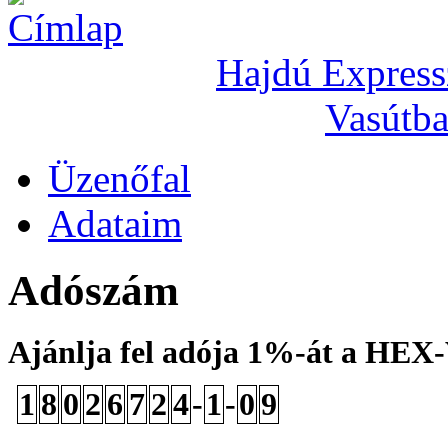
Hajdú Express
Vasútba
Üzenőfal
Adataim
Adószám
Ajánlja fel adója 1%-át a HEX
1
8
0
2
6
7
2
4
-
1
-
0
9