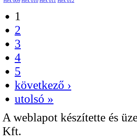
Hex 009
Hex 010
Hex 011
Hex 012
1
2
3
4
5
következő ›
utolsó »
A weblapot készítette és
Kft.