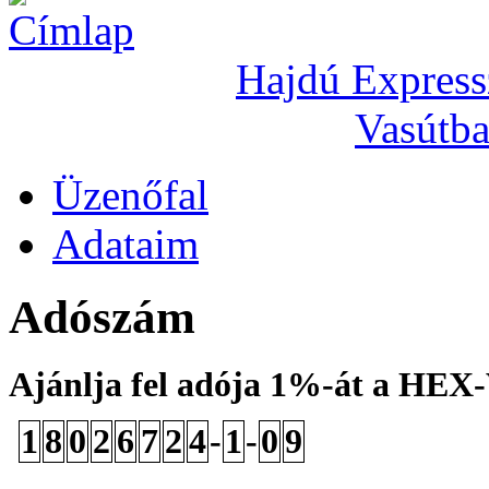
Hajdú Express
Vasútba
Üzenőfal
Adataim
Adószám
Ajánlja fel adója 1%-át a HEX
1
8
0
2
6
7
2
4
-
1
-
0
9